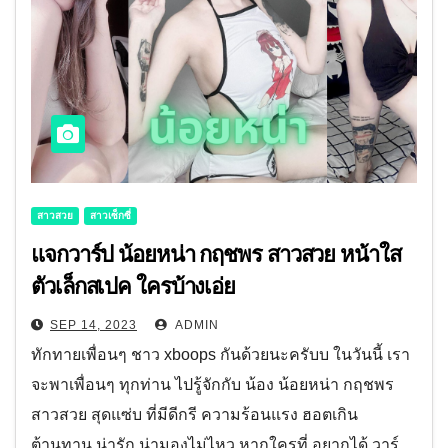
สาวสวย
สาวเซ็กซี่
แจกวาร์ป น้อยหน่า กฤชพร สาวสวย หน้าใส
ตัวเล็กสเปค ใครบ้างเอ่ย
SEP 14, 2023
ADMIN
ทักทายเพื่อนๆ ชาว xboops กันด้วยนะครับบ ในวันนี้ เรา
จะพาเพื่อนๆ ทุกท่าน ไปรู้จักกับ น้อง น้อยหน่า กฤชพร
สาวสวย สุดแซ่บ ที่มีดีกรี ความร้อนแรง ฮอตเกิน
ต้านทาน น่ารัก น่ามองไม่ไหว หากใครที่ อยากได้ วาร์