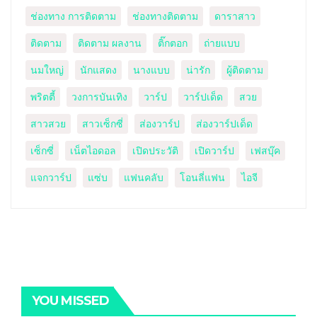
ช่องทาง การติดตาม
ช่องทางติดตาม
ดาราสาว
ติดตาม
ติดตาม ผลงาน
ติ๊กตอก
ถ่ายแบบ
นมใหญ่
นักแสดง
นางแบบ
น่ารัก
ผู้ติดตาม
พริตตี้
วงการบันเทิง
วาร์ป
วาร์ปเด็ด
สวย
สาวสวย
สาวเซ็กซี่
ส่องวาร์ป
ส่องวาร์ปเด็ด
เซ็กซี่
เน็ตไอดอล
เปิดประวัติ
เปิดวาร์ป
เฟสบุ๊ค
แจกวาร์ป
แซ่บ
แฟนคลับ
โอนลี่แฟน
ไอจี
YOU MISSED