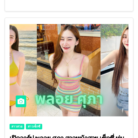
สาวสวย
สาวเซ็กซี่