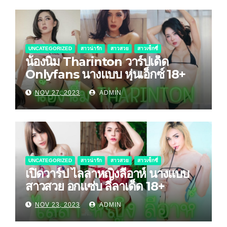
UNCATEGORIZED
สาวน่ารัก
สาวสวย
สาวเซ็กซี่
น้องนิ่ม Tharinton วาร์ปเด็ด
Onlyfans นางแบบ หุ่นเอ็กซ์ 18+
NOV 27, 2023
ADMIN
UNCATEGORIZED
สาวน่ารัก
สาวสวย
สาวเซ็กซี่
เปิดวาร์ป ไลลาหญิงลีอาห์ นางแบบ
สาวสวย อกแซ่บ ลีลาเด็ด 18+
NOV 23, 2023
ADMIN