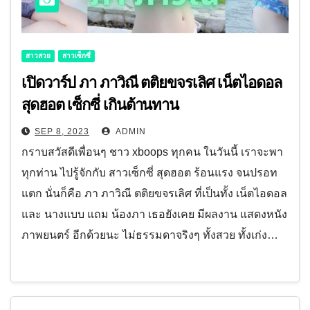
สาวสวย
สาวเซ็กซี่
เปิดวาร์ป ภา ภาวิณี ตติยขจรเลิศ เน็ตไอดอล
สุดฮอต เซ็กซี่ เกินต้านทาน
SEP 8, 2023
ADMIN
กราบสวัสดีเพื่อนๆ ชาว xboops ทุกคน ในวันนี้ เราจะพา
ทุกท่าน ไปรู้จักกับ สาวเซ็กซี่ สุดฮอต ร้อนแรง จนปรอท
แตก นั่นก็คือ ภา ภาวิณี ตติยขจรเลิศ ที่เป็นทั้ง เน็ตไอดอล
และ นางแบบ แถม น้องภา เธอยังเคย มีผลงาน แสดงหนัง
ภาพยนตร์ อีกด้วยนะ ไม่ธรรมดาจริงๆ ทั้งสวย ทั้งเก่ง…