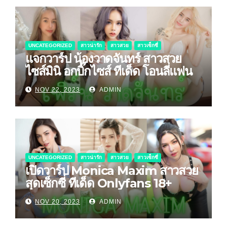
UNCATEGORIZED
สาวน่ารัก
สาวสวย
สาวเซ็กซี่
แจกวาร์ป น้องวาดจันทร์ สาวสวย
ไซส์มินิ อกบิ๊กไซส์ ทีเด็ด โอนลี่แฟน
NOV 22, 2023
ADMIN
UNCATEGORIZED
สาวน่ารัก
สาวสวย
สาวเซ็กซี่
เปิดวาร์ป Monica Maxim สาวสวย
สุดเซ็กซี่ ทีเด็ด Onlyfans 18+
NOV 20, 2023
ADMIN