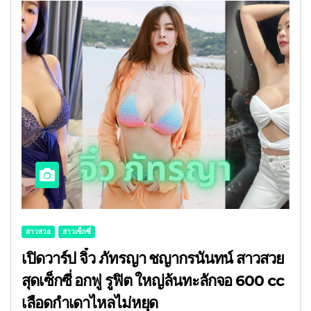
สาวสวย
สาวเซ็กซี่
เปิดวาร์ป จิ๋ว ภัทรญา ชญากรนันทน์ สาวสวย
สุดเซ็กซี่ อกฟู รูฟิต ใหญ่ล้นทะลักจอ 600 cc
เลือดกำเดาไหลไม่หยุด