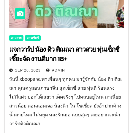
สาวสวย
สาวเซ็กซี่
แจกวาร์ป น้อง ดิว ติณณา สาวสวย หุ่นเซ็กซี่
เซี๊ยะจัด งานดีมาก 18+
SEP 26, 2023
ADMIN
วันนี้ xboops จะพาเพื่อนๆ ทุกคน มารู้จักกับ น้อง ดิว ติณ
ณา คุณครูสอนภาษาจีน สุดเซ็กซี่ สวย หุ่นดี ร้อนแรง
ไม่มีแผ่ว บอกได้เลยว่า เด็ดจริงๆ ไปหลบอยู่ไหน มาเนี้ยย
สาวน้อย ตอนแอดเจอ น้องดิว ใน โซเชี่ยล ยังอ้าปากค้าง
น้ำลายไหล ไม่หยุด หลงรักเธอ แบบสุดๆ เลยอยากจะนำ
วาร์ปดิวติณณา…