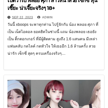
เปิดวาร์ป พลอย ศุภา สาวหน้าสวย เซ็กซี่ หุ่น
เซี๊ยะ น่าเจี๊ยะจริงๆ 18+
SEP 22, 2023
ADMIN
วันนี้ xboops จะพาทุกท่าน ไปรู้จักกับ น้อง พลอย ศุภา ที่
เป็น เน็ตไอดอล ยอดฮิตในช่วงนี้ แถม น้องพลอย เธอยัง
เป็น ติ้กตอกเกอร์ ที่มีผู้ติดตาม สูงถึง 1.6 แสนคน มีเหล่า
แฟนคลับ กดไลค์ กดหัวใจ ให้เธออีก 1.6 ล้านครั้ง สวย
น่ารัก เซ็กซี่ สุดๆ ครบเครื่องจริงๆ…