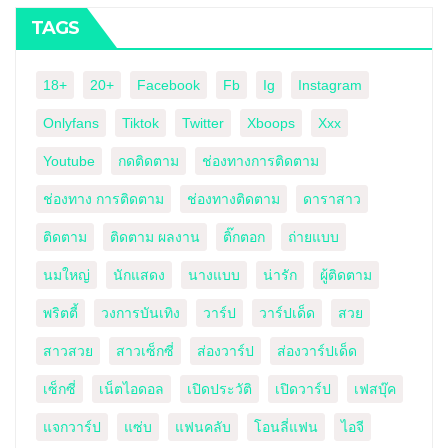
TAGS
18+
20+
Facebook
Fb
Ig
Instagram
Onlyfans
Tiktok
Twitter
Xboops
Xxx
Youtube
กดติดตาม
ช่องทางการติดตาม
ช่องทาง การติดตาม
ช่องทางติดตาม
ดาราสาว
ติดตาม
ติดตาม ผลงาน
ติ๊กตอก
ถ่ายแบบ
นมใหญ่
นักแสดง
นางแบบ
น่ารัก
ผู้ติดตาม
พริตตี้
วงการบันเทิง
วาร์ป
วาร์ปเด็ด
สวย
สาวสวย
สาวเซ็กซี่
ส่องวาร์ป
ส่องวาร์ปเด็ด
เซ็กซี่
เน็ตไอดอล
เปิดประวัติ
เปิดวาร์ป
เฟสบุ๊ค
แจกวาร์ป
แซ่บ
แฟนคลับ
โอนลี่แฟน
ไอจี