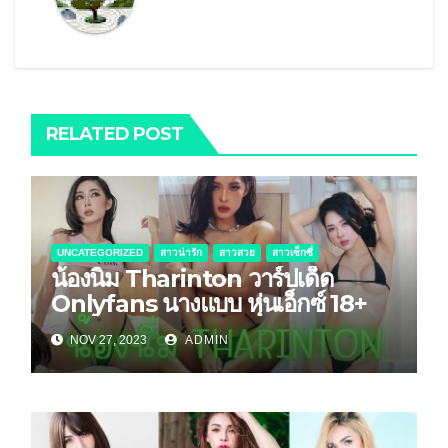
RELATED POST
UNCATEGORIZED
สาวน่ารัก
สาวสวย
สาวเซ็กซี่
น้องนิ่ม Tharinton วาร์ปเด็ด
Onlyfans นางแบบ หุ่นเอ็กซ์ 18+
NOV 27, 2023
ADMIN