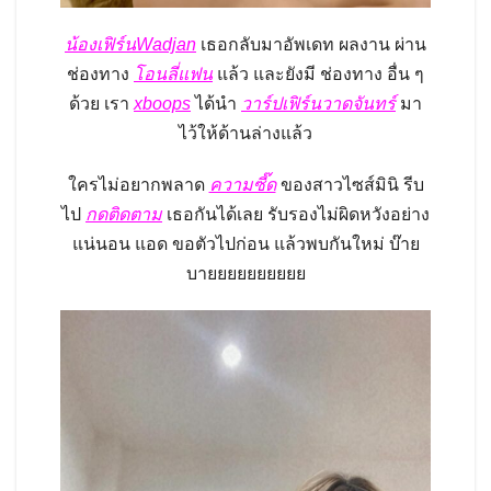
น้องเฟิร์นWadjan
เธอกลับมาอัพเดท ผลงาน ผ่าน
ช่องทาง
โอนลี่แฟน
แล้ว และยังมี ช่องทาง อื่น ๆ
ด้วย เรา
xboops
ได้นำ
วาร์ปเฟิร์นวาดจันทร์
มา
ไว้ให้ด้านล่างแล้ว
ใครไม่อยากพลาด
ความซี๊ด
ของสาวไซส์มินิ รีบ
ไป
กดติดตาม
เธอกันได้เลย รับรองไม่ผิดหวังอย่าง
แน่นอน แอด ขอตัวไปก่อน แล้วพบกันใหม่ บ๊าย
บายยยยยยยยยย