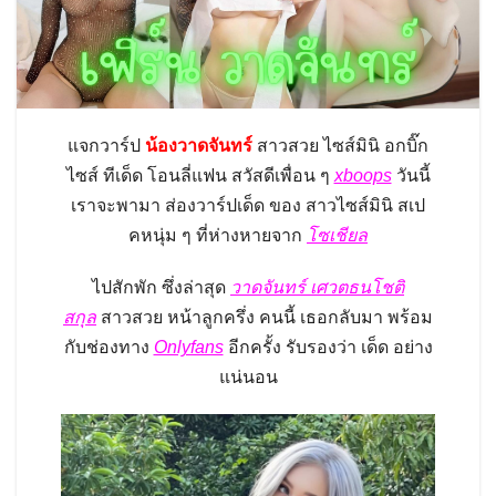
แจกวาร์ป
น้อง
วาดจันทร์
สาวสวย ไซส์มินิ อกบิ๊ก
ไซส์ ทีเด็ด โอนลี่แฟน สวัสดีเพื่อน ๆ
xboops
วันนี้
เราจะพามา ส่องวาร์ปเด็ด ของ สาวไซส์มินิ สเป
คหนุ่ม ๆ ที่ห่างหายจาก
โซเชียล
ไปสักพัก ซึ่งล่าสุด
วาดจันทร์ เศวตธนโชติ
สกุล
สาวสวย หน้าลูกครึ่ง คนนี้ เธอกลับมา พร้อม
กับช่องทาง
Onlyfans
อีกครั้ง รับรองว่า เด็ด อย่าง
แน่นอน