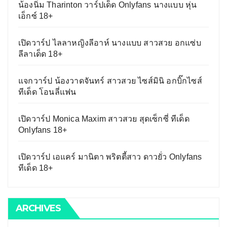
น้องนิ่ม Tharinton วาร์ปเด็ด Onlyfans นางแบบ หุ่น
เอ็กซ์ 18+
เปิดวาร์ป ไลลาหญิงลีอาห์ นางแบบ สาวสวย อกแซ่บ
ลีลาเด็ด 18+
แจกวาร์ป น้องวาดจันทร์ สาวสวย ไซส์มินิ อกบิ๊กไซส์
ทีเด็ด โอนลี่แฟน
เปิดวาร์ป Monica Maxim สาวสวย สุดเซ็กซี่ ทีเด็ด
Onlyfans 18+
เปิดวาร์ป เอแคร์ มานิตา พริตตี้สาว ดาวยั่ว Onlyfans
ทีเด็ด 18+
ARCHIVES