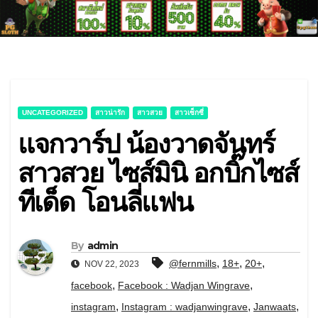
UNCATEGORIZED
สาวน่ารัก
สาวสวย
สาวเซ็กซี่
แจกวาร์ป น้องวาดจันทร์
สาวสวย ไซส์มินิ อกบิ๊กไซส์
ทีเด็ด โอนลี่แฟน
By
admin
,
,
,
@fernmills
18+
20+
NOV 22, 2023
,
,
facebook
Facebook : Wadjan Wingrave
,
,
,
instagram
Instagram : wadjanwingrave
Janwaats