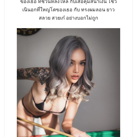
ของเธอ ที่ชวนหลงไหล กับเสื้อคุ้มสีน้ำเงิน โชว์
เนินอกที่ใหญ่โตของเธอ กับ ทรงผมลอน ยาว
สลวย สวยเก๋ อย่างบอกไม่ถูก