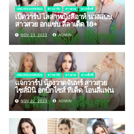
UNCATEGORIZED
สาวน่ารัก
สาวสวย
สาวเซ็กซี่
เปิดวาร์ป ไลลาหญิงลีอาห์ นางแบบ
สาวสวย อกแซ่บ ลีลาเด็ด 18+
NOV 23, 2023
ADMIN
UNCATEGORIZED
สาวน่ารัก
สาวสวย
สาวเซ็กซี่
แจกวาร์ป น้องวาดจันทร์ สาวสวย
ไซส์มินิ อกบิ๊กไซส์ ทีเด็ด โอนลี่แฟน
NOV 22, 2023
ADMIN