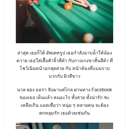
ล่าสุด เธอก็ได้ อัพเดทรูป เธอกำลังอาบน้ำให้น้อง
ควาย เธอใส่เสื้อตัวจิ๋วสีดำ กับกางเกงขาสั้นสีดำ ที่
โชว์เนินหน้าอกสุดสวย กับ หน้าท้องที่แบนราบ
บวกกับ ผิวสีขาว
นวล ผ่อง ออร่า จับมาแต่ไกล ผ่านทาง Facebook
ของเธอ เห็นแล้ว คนอะไร ทั้งสวย ทั้งน่ารัก ซะ
เหลือเกิน แอดเชื่อว่า หนุ่ม ๆ หลายคน จะต้อง
ตกหลุมรัก เธอด้วยเช่นกัน