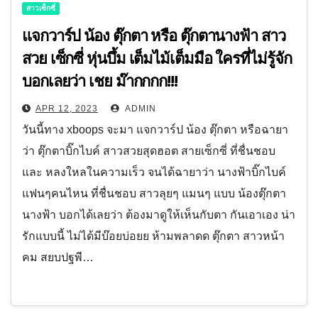
สาวเซ็กซี่
แจกวาร์ป น้อง ตุ๊กตา หรือ ตุ๊กตานางฟ้า สาว
สวย เซ็กซี่ หุ่นบึ้ม เต็มไม้เต็มมือ ใครที่ไม่รู้จัก
บอกเลยว่า เชย ม๊ากกกก!!!
APR 12, 2023
ADMIN
วันนี้ทาง xboops จะมา แจกวาร์ป น้อง ตุ๊กตา หรือฉายา
ว่า ตุ๊กตาบิ๊กไบค์ สาวสวยสุดฮอต สายเซ็กซี่ ที่ชื่นชอบ
และ หลงใหลในความเร็ว จนได้ฉายาว่า นางฟ้าบิ๊กไบค์
แฟนๆคนไหน ที่ชื่นชอบ สาวลุยๆ แมนๆ แบบ น้องตุ๊กตา
นางฟ้า บอกได้เลยว่า ต้องมาดูให้เห็นกับตา กันเอาเอง น่า
รักแบบนี้ ไม่ได้มีบ๊อยบ่อยย ห้ามพลาดด ตุ๊กตา สาวหน้า
คม สยบปฐพี…