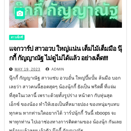
สาวเซ็กซี่
แจกวาร์ป สาวอวบ ใหญ่แน่น เต็มไม้เต็มมือ นุ๊
กกี้ กัญญาณัฐ ไม่ดูไม่ได้แล้ว อย่างเด็ด!!!
MAY 19, 2023
ADMIN
นุ๊กกี้ กัญญาณัฐ สาวแซ่บ อวบอั๋น ใหญ่บึ้มบั้ม ล้นมือ บอก
เลยว่า สาวคนนี้ฮอตสุดๆ น้องนุ้กกี้ ยังเป็น พริตตี้ ที่แจ่ม
ที่สุดในเวลานี้ เพราะด้วยทั้งรูปร่าง หน้าตา กับหุ่นสุด
เอ็กซ์ ของน้อง ทำให้เธอเป็นที่หมายปอง ของหนุ่มๆแทบ
ทุกคน หากท่านใดอยากได้ วาร์ปนุ้กกี้ วันนี้ xboops จะ
พาทุกท่าน ไปเอาช่องทางการติดตามของ น้องนุ้ก กันเลย
พร้อมเเล้วลุยย เจ้าตัว นุ๊กกี้ กัญญาณัฐ…