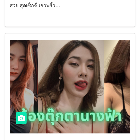
สวย สุดเซ็กซี่ เอวพริ้ว…