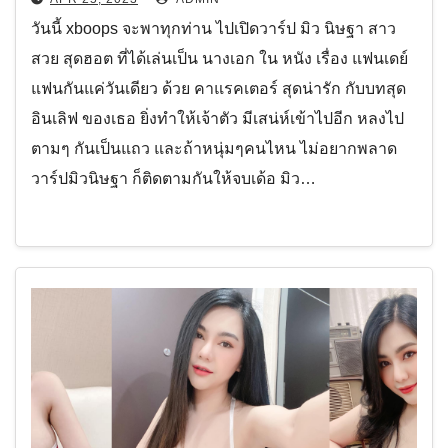
วันนี้ xboops จะพาทุกท่าน ไปเปิดวาร์ป มิว นิษฐา สาว
สวย สุดฮอต ที่ได้เล่นเป็น นางเอก ใน หนัง เรื่อง แฟนเดย์
แฟนกันแค่วันเดียว ด้วย คาแรคเตอร์ สุดน่ารัก กับบทสุด
อินเลิฟ ของเธอ ยิ่งทำให้เจ้าตัว มีเสน่ห์เข้าไปอีก หลงไป
ตามๆ กันเป็นแถว และถ้าหนุ่มๆคนไหน ไม่อยากพลาด
วาร์ปมิวนิษฐา ก็ติดตามกันให้จบเด้อ มิว…