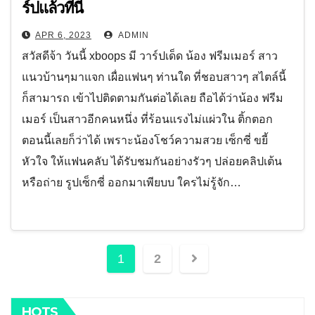
ร์ปแล้วที่นี่
APR 6, 2023
ADMIN
สวัสดีจ้า วันนี้ xboops มี วาร์ปเด็ด น้อง ฟรีมเมอร์ สาว
แนวบ้านๆมาแจก เผื่อแฟนๆ ท่านใด ที่ชอบสาวๆ สไตล์นี้
ก็สามารถ เข้าไปติดตามกันต่อได้เลย ถือได้ว่าน้อง ฟรีม
เมอร์ เป็นสาวอีกคนหนึ่ง ที่ร้อนแรงไม่แผ่วใน ติ้กตอก
ตอนนี้เลยก็ว่าได้ เพราะน้องโชว์ความสวย เซ็กซี่ ขยี้
หัวใจ ให้แฟนคลับ ได้รับชมกันอย่างรัวๆ ปล่อยคลิปเต้น
หรือถ่าย รูปเซ็กซี่ ออกมาเพียบบ ใครไม่รู้จัก…
Posts
1
2
pagination
HOTS