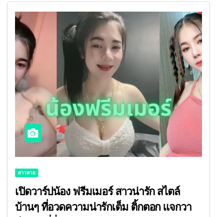
สาวสวย
เปิดวาร์ปน้อง ฟรีมเมอร์ สาวน่ารัก สไตล์
บ้านๆ ที่อวดความน่ารักเต็ม ติ้กตอก แจกวา