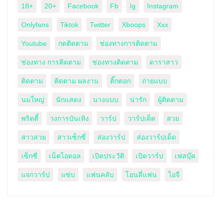
18+
20+
Facebook
Fb
Ig
Instagram
Onlyfans
Tiktok
Twitter
Xboops
Xxx
Youtube
กดติดตาม
ช่องทางการติดตาม
ช่องทาง การติดตาม
ช่องทางติดตาม
ดาราสาว
ติดตาม
ติดตาม ผลงาน
ติ๊กตอก
ถ่ายแบบ
นมใหญ่
นักแสดง
นางแบบ
น่ารัก
ผู้ติดตาม
พริตตี้
วงการบันเทิง
วาร์ป
วาร์ปเด็ด
สวย
สาวสวย
สาวเซ็กซี่
ส่องวาร์ป
ส่องวาร์ปเด็ด
เซ็กซี่
เน็ตไอดอล
เปิดประวัติ
เปิดวาร์ป
เฟสบุ๊ค
แจกวาร์ป
แซ่บ
แฟนคลับ
โอนลี่แฟน
ไอจี