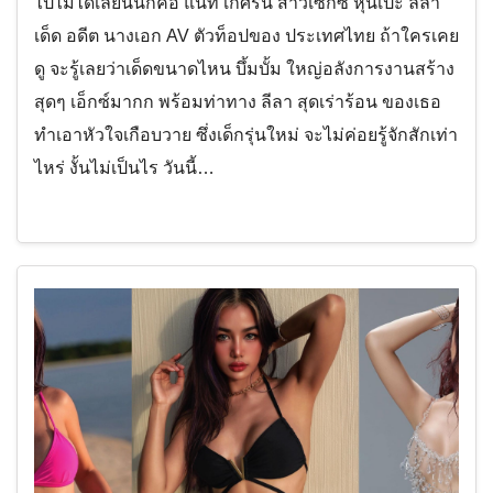
ไปไม่ได้เลยนั่นก็คือ แนท เกศริน สาวเซ็กซี่ หุ่นเป๊ะ ลีลา
เด็ด อดีต นางเอก AV ตัวท็อปของ ประเทศไทย ถ้าใครเคย
ดู จะรู้เลยว่าเด็ดขนาดไหน บึ้มบั้ม ใหญ่อลังการงานสร้าง
สุดๆ เอ็กซ์มากก พร้อมท่าทาง ลีลา สุดเร่าร้อน ของเธอ
ทำเอาหัวใจเกือบวาย ซึ่งเด็กรุ่นใหม่ จะไม่ค่อยรู้จักสักเท่า
ไหร่ งั้นไม่เป็นไร วันนี้…