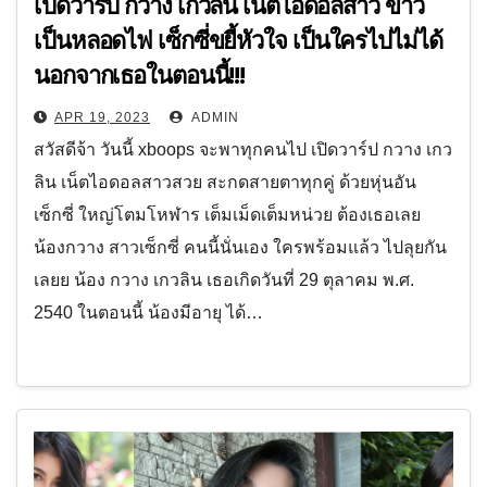
เปิดวาร์ป กวาง เกวลิน เน็ตไอดอลสาว ขาว
เป็นหลอดไฟ เซ็กซี่ขยี้หัวใจ เป็นใครไปไม่ได้
นอกจากเธอในตอนนี้!!!
APR 19, 2023
ADMIN
สวัสดีจ้า วันนี้ xboops จะพาทุกคนไป เปิดวาร์ป กวาง เกว
ลิน เน็ตไอดอลสาวสวย สะกดสายตาทุกคู่ ด้วยหุ่นอัน
เซ็กซี่ ใหญ่โตมโหฬาร เต็มเม็ดเต็มหน่วย ต้องเธอเลย
น้องกวาง สาวเซ็กซี่ คนนี้นั่นเอง ใครพร้อมแล้ว ไปลุยกัน
เลยย น้อง กวาง เกวลิน เธอเกิดวันที่ 29 ตุลาคม พ.ศ.
2540 ในตอนนี้ น้องมีอายุ ได้…