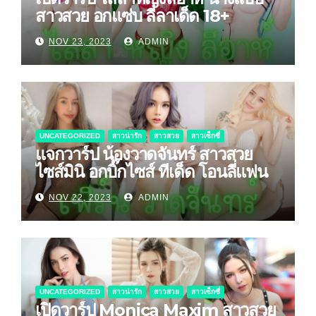
สาวสวย อกแซ่บ ลีลาเด็ด 18+
NOV 23, 2023
ADMIN
UNCATEGORIZED
สาวน่ารัก
สาวสวย
สาวเซ็กซี่
แจกวาร์ป น้องวาดจันทร์ สาวสวย
ไซส์มินิ อกบิ๊กไซส์ ทีเด็ด โอนลี่แฟน
NOV 22, 2023
ADMIN
UNCATEGORIZED
สาวน่ารัก
สาวสวย
สาวเซ็กซี่
เปิดวาร์ป Monica Maxim สาวสวย