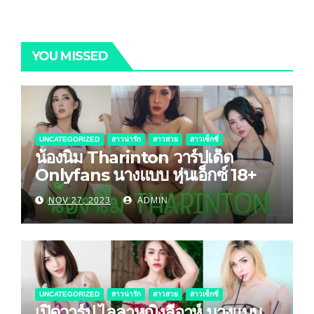
YOU MISSED
UNCATEGORIZED
สาวน่ารัก
สาวสวย
สาวเซ็กซี่
น้องนิ่ม Tharinton วาร์ปเด็ด
Onlyfans นางแบบ หุ่นเอ็กซ์ 18+
NOV 27, 2023
ADMIN
UNCATEGORIZED
สาวน่ารัก
สาวสวย
สาวเซ็กซี่
เปิดวาร์ป ไลลาหญิงลีอาห์ นางแบบ