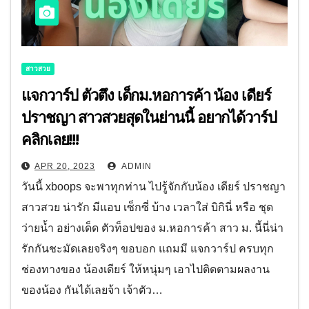
สาวสวย
แจกวาร์ป ตัวตึง เด็กม.หอการค้า น้อง เดียร์
ปราชญา สาวสวยสุดในย่านนี้ อยากได้วาร์ป
คลิกเลย!!!
APR 20, 2023
ADMIN
วันนี้ xboops จะพาทุกท่าน ไปรู้จักกับน้อง เดียร์ ปราชญา
สาวสวย น่ารัก มีแอบ เซ็กซี่ บ้าง เวลาใส่ บิกินี่ หรือ ชุด
ว่ายน้ำ อย่างเด็ด ตัวท็อปของ ม.หอการค้า สาว ม. นี้นี่น่า
รักกันชะมัดเลยจริงๆ ขอบอก แถมมี แจกวาร์ป ครบทุก
ช่องทางของ น้องเดียร์ ให้หนุ่มๆ เอาไปติดตามผลงาน
ของน้อง กันได้เลยจ้า เจ้าตัว…