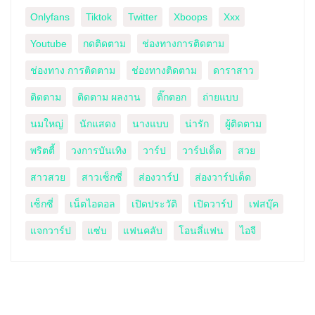
Onlyfans
Tiktok
Twitter
Xboops
Xxx
Youtube
กดติดตาม
ช่องทางการติดตาม
ช่องทาง การติดตาม
ช่องทางติดตาม
ดาราสาว
ติดตาม
ติดตาม ผลงาน
ติ๊กตอก
ถ่ายแบบ
นมใหญ่
นักแสดง
นางแบบ
น่ารัก
ผู้ติดตาม
พริตตี้
วงการบันเทิง
วาร์ป
วาร์ปเด็ด
สวย
สาวสวย
สาวเซ็กซี่
ส่องวาร์ป
ส่องวาร์ปเด็ด
เซ็กซี่
เน็ตไอดอล
เปิดประวัติ
เปิดวาร์ป
เฟสบุ๊ค
แจกวาร์ป
แซ่บ
แฟนคลับ
โอนลี่แฟน
ไอจี