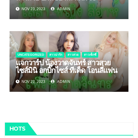
NOV 23, 2023
ADMIN
UNCATEGORIZED
สาวน่ารัก
สาวสวย
สาวเซ็กซี่
แจกวาร์ป น้องวาดจันทร์ สาวสวย
ไซส์มินิ อกบิ๊กไซส์ ทีเด็ด โอนลี่แฟน
NOV 22, 2023
ADMIN
HOTS