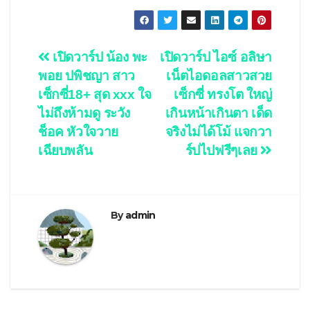
Post
เปิดวาร์ป น้อง พะ
เปิดวาร์ป ไอซ์ อลิษา
พอย ปพิชญา สาว
เน็ตไอดอลสาวสวย
navigation
เซ็กซี่18+ สุด xxx ใจ
เซ็กซี่ ทรงโต ใหญ่
ไม่ถึงห้ามดู ระวัง
เกินหน้าเกินตา เด็ด
ช็อค หัวใจวาย
จริงไม่ได้โม้ แจกวา
เฉียบพลัน
ร์ปไปฟรีๆเลย
By
admin