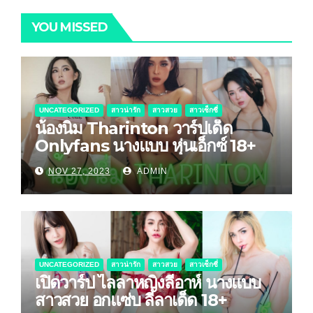
YOU MISSED
UNCATEGORIZED
สาวน่ารัก
สาวสวย
สาวเซ็กซี่
น้องนิ่ม Tharinton วาร์ปเด็ด
Onlyfans นางแบบ หุ่นเอ็กซ์ 18+
NOV 27, 2023
ADMIN
UNCATEGORIZED
สาวน่ารัก
สาวสวย
สาวเซ็กซี่
เปิดวาร์ป ไลลาหญิงลีอาห์ นางแบบ
สาวสวย อกแซ่บ ลีลาเด็ด 18+