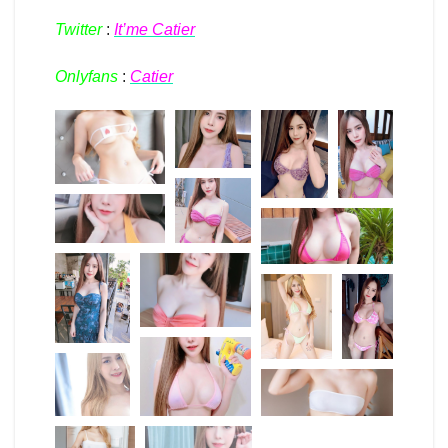
Twitter
:
It’me Catier
Onlyfans
:
Catier