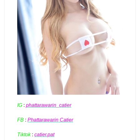
IG
:
phattarawarin_catier
FB
:
Phattarawarin Catier
Tiktok
:
catier.pat