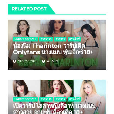
RELATED POST
UNCATEGORIZED
สาวน่ารัก
สาวสวย
สาวเซ็กซี่
น้องนิ่ม Tharinton วาร์ปเด็ด
Onlyfans นางแบบ หุ่นเอ็กซ์ 18+
NOV 27, 2023
ADMIN
UNCATEGORIZED
สาวน่ารัก
สาวสวย
สาวเซ็กซี่
เปิดวาร์ป ไลลาหญิงลีอาห์ นางแบบ
สาวสวย อกแซ่บ ลีลาเด็ด 18+