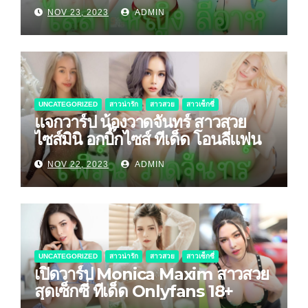
NOV 23, 2023
ADMIN
UNCATEGORIZED
สาวน่ารัก
สาวสวย
สาวเซ็กซี่
แจกวาร์ป น้องวาดจันทร์ สาวสวย
ไซส์มินิ อกบิ๊กไซส์ ทีเด็ด โอนลี่แฟน
NOV 22, 2023
ADMIN
UNCATEGORIZED
สาวน่ารัก
สาวสวย
สาวเซ็กซี่
เปิดวาร์ป Monica Maxim สาวสวย
สุดเซ็กซี่ ทีเด็ด Onlyfans 18+