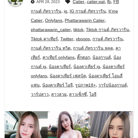
,
,
,
Catier
catier.pat
fb
FB
APR 28, 2023
,
,
,
กานต์ ภัทรวาริน
ig
IG กานต์ ภัทรวาริน
It’me
,
,
,
Catier
Onlyfans
Phattarawarin Catier
,
,
,
phattarawarin_catier
tiktok
Tiktok กานต์ ภัทรวาริน
,
,
,
,
Tiktok คาเทียร์
Twitter
xboops
กานต์ ภัทรวาริน
,
,
กานต์ ภัทรวาริน ทวิต
กานต์ ภัทรวาริน หลุด
คา
,
,
,
,
เทียร์
คาเทียร์ onlyfans
ติ๊กตอก
น้องกานต์
น้อง
,
,
,
กานต์ ig
น้องคาเทียร์
น้องคาเทียร์ ig
น้องคาเทียร์
,
,
onlyfans
น้องคาเทียร์ เฟสบุ้ค
น้องคาเทียร์ โอนลี่
,
,
,
,
แฟน
น้องคาเทียร์ ไอจี
รูปภาพ18+
วาร์ปน้องกานต์
,
,
,
วาร์ปสาว
สาวสวย
สาวเซ็กซี่
ไอจี