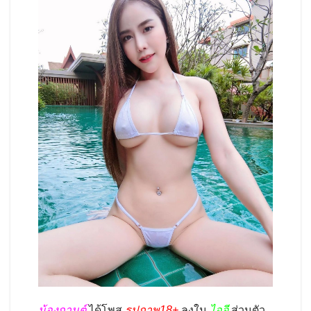
น้องกานต์
ได้โพส
รูปภาพ18+
ลงใน
ไอจี
ส่วนตัว