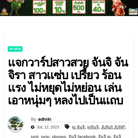
สาวสวย
แจกวาร์ปสาวสวย จันจิ จัน
จิรา สาวแซ่บ เปรี้ยว ร้อน
แรง ไม่หยุดไม่หย่อน เล่น
เอาหนุ่มๆ หลงไปเป็นแถบ
By
admin
,
,
,
ig จันจิ
igจันจิ
JUNJI JUNP
JUL 12, 2023
,
,
,
,
junji_junp
xboops
จันจิ facebook
จันจิ ig
จันจิ