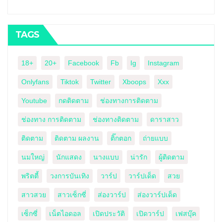
TAGS
18+
20+
Facebook
Fb
Ig
Instagram
Onlyfans
Tiktok
Twitter
Xboops
Xxx
Youtube
กดติดตาม
ช่องทางการติดตาม
ช่องทาง การติดตาม
ช่องทางติดตาม
ดาราสาว
ติดตาม
ติดตาม ผลงาน
ติ๊กตอก
ถ่ายแบบ
นมใหญ่
นักแสดง
นางแบบ
น่ารัก
ผู้ติดตาม
พริตตี้
วงการบันเทิง
วาร์ป
วาร์ปเด็ด
สวย
สาวสวย
สาวเซ็กซี่
ส่องวาร์ป
ส่องวาร์ปเด็ด
เซ็กซี่
เน็ตไอดอล
เปิดประวัติ
เปิดวาร์ป
เฟสบุ๊ค