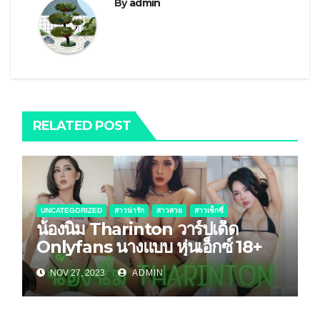
By
admin
RELATED POST
UNCATEGORIZED
สาวน่ารัก
สาวสวย
สาวเซ็กซี่
น้องนิ่ม Tharinton วาร์ปเด็ด
Onlyfans นางแบบ หุ่นเอ็กซ์ 18+
NOV 27, 2023
ADMIN