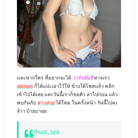
และหากใคร ที่อยากจะได้
วาร์ปจันจิ
ทางเรา
xboops
ก็ได้แปะเอาไว้ให้ ข้างใต้โพสแล้ว คลิก
เข้าไปได้เลย และวันนี้เราก็ขอตัว ลาไปก่อน แล้ว
พบกันกับ
สาวสวย
ได้ใหม่ ในครั้งหน้า วันนี้ไปละ
จ้าา บ้ายบายย
@junji_junp