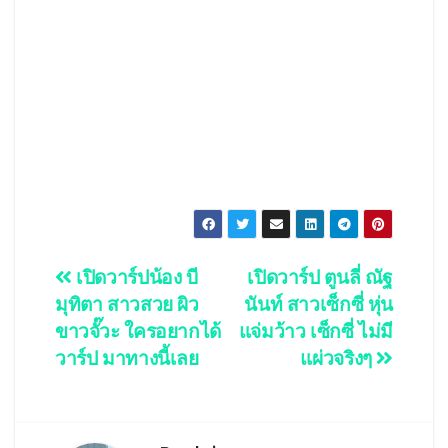
Post
เปิดวาร์ปน้อง บี
เปิดวาร์ป ตูนลี่ ณัฐ
มุทิตา สาวสวย ผิว
นันท์ สาวเซ็กซี่ หุ่น
navigation
ขาวจั๊วะ ใครอยากได้
แจ่มว้าว เซ็กซี่ ไม่มี
วาร์ป มาทางนี้เลย
แผ่วจริงๆ