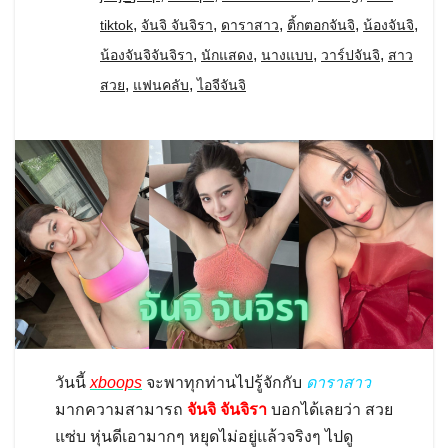
,
,
,
,
,
tiktok
จันจิ จันจิรา
ดาราสาว
ติ้กตอกจันจิ
น้องจันจิ
,
,
,
,
น้องจันจิจันจิรา
นักแสดง
นางแบบ
วาร์ปจันจิ
สาว
,
,
สวย
แฟนคลับ
ไอจีจันจิ
วันนี้
xboops
จะพาทุกท่านไปรู้จักกับ
ดาราสาว
มากความสามารถ
จันจิ จันจิรา
บอกได้เลยว่า สวย
แซ่บ หุ่นดีเอามากๆ หยุดไม่อยู่แล้วจริงๆ ไปดู