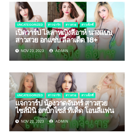
UNCATEGORIZED
สาวน่ารัก
สาวสวย
สาวเซ็กซี่
เปิดวาร์ป ไลลาหญิงลีอาห์ นางแบบ
สาวสวย อกแซ่บ ลีลาเด็ด 18+
NOV 23, 2023
ADMIN
UNCATEGORIZED
สาวน่ารัก
สาวสวย
สาวเซ็กซี่
แจกวาร์ป น้องวาดจันทร์ สาวสวย
ไซส์มินิ อกบิ๊กไซส์ ทีเด็ด โอนลี่แฟน
NOV 22, 2023
ADMIN