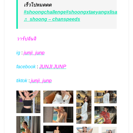
เร็วไปหมดดด
#shoongchallenge
#shoongxtaeyangxlisa
♬ shoong – chanspeeds
วาร์ปจันจิ
ig
:
junji_junp
facebook
:
JUNJI JUNP
tiktok
:
junji_junp