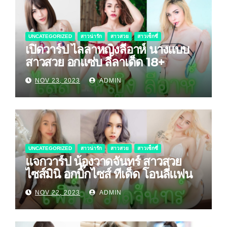
UNCATEGORIZED
สาวน่ารัก
สาวสวย
สาวเซ็กซี่
เปิดวาร์ป ไลลาหญิงลีอาห์ นางแบบ
สาวสวย อกแซ่บ ลีลาเด็ด 18+
NOV 23, 2023
ADMIN
UNCATEGORIZED
สาวน่ารัก
สาวสวย
สาวเซ็กซี่
แจกวาร์ป น้องวาดจันทร์ สาวสวย
ไซส์มินิ อกบิ๊กไซส์ ทีเด็ด โอนลี่แฟน
NOV 22, 2023
ADMIN