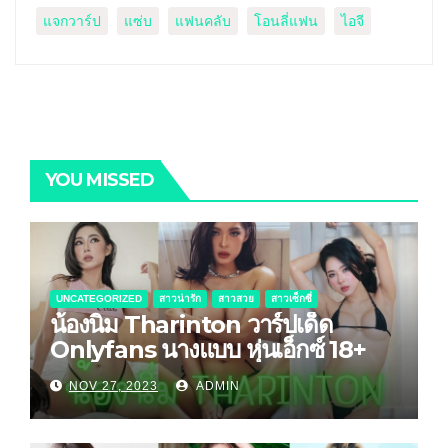
แจกวาร์ป
แซ่บ
แฟนคลับ
โอนลี่แฟน
ไอจี
YOU MISSED
UNCATEGORIZED
สาวน่ารัก
สาวสวย
สาวเซ็กซี่
น้องนิ่ม Tharinton วาร์ปเด็ด
Onlyfans นางแบบ หุ่นเอ็กซ์ 18+
NOV 27, 2023
ADMIN