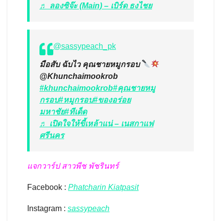
♬ ลองซิจ๊ะ (Main) – เบิร์ด ธงไชย
@sassypeach_pk
มือสับ ฉับไว คุณชายหมูกรอบ
@Khunchaimookrob
#khunchaimookrob
#คุณชายหมู
กรอบ
#หมูกรอบ
#ของอร่อย
มหาชัย
#ทีเด็ด
♬ เปิดใจให้ขี้เหล้าแน่ – เนสกาแฟ
ศรีนคร
แจกวาร์ป สาวพีช พัชรินทร์
Facebook :
Phatcharin Kiatpasit
Instagram :
sassypeach