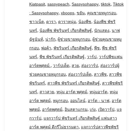
,
,
,
,
Kiatpasit
sassypeach
Sassysohappy
tiktok
Tiktok
,
,
,
,
: Sassysohappy
xboops
ขยัน
คุณชายหมูกรอบ
,
,
,
,
ชาวเน็ต
ดารา
ดาราหนุ่ม
น้องพีช
น้องพีช พัชริ
,
,
,
นทร์
น้องพีช พัชรินทร์ เกียรติพสิษฐ์
นักแสดง
นาฟ
,
,
,
ฉัฐนันท์
น่ารัก
ผู้ช่วยขายหมูกรอบ
ผู้ช่วยคุณชายหมู
,
,
,
,
กรอบ
พ่อค้า
พัชรินทร์ เกียรติพสิษฐ์
พีช
พีช พัชริ
,
,
,
นทร์
พีช พัชรินทร์ เกียรติพสิษฐ์
วาร์ป
วาร์ปพีชแฟน
,
,
,
,
อาร์ตพศุตม์.
วาร์ปเด็ด
สวย
ส่องวาร์ป
ส่องวาร์ปผู้
,
,
,
ช่วยคุณชายหมูกรอบ
ส่องวาร์ปเด็ด
สาวพีช
สาวพีช
,
,
พัชรินทร์
สาวพีช พัชรินทร์ เกียรติพสิษฐ์
สาวพีชพัชริ
,
,
,
,
นทร์
สาวสวย
หนุ่ม อาร์ต พศุตม์
หนุ่มอาร์ต
หนุ่ม
,
,
,
,
อาร์ต พศุตม์
หมูกรอบ
ออนไลน์
อาร์ต - นาฟ
อาร์ต
,
,
,
,
,
พศุตม์
อาร์ตพศุตม์
อินสตาแกรม
เก่ง
เปิดวาร์ป
แจ
,
กวาร์ป
แจกวาร์ป พัชรินทร์ เกียรติพสิษฐ์ แฟนสาว
,
อาร์ต พศุตม์ ดีกรีไม่ธรรมดา
แจกวาร์ปสาวพีชพัชริ