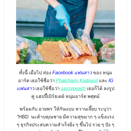
ทั้งนี้ เมื่อไป ส่อง
Facebook แฟนสาว
ของ หนุ่ม
อาร์ต เธอใช้ชื่อว่า
Phatcharin Kiatpasit
และ
IG
แฟนสาว
เธอใช้ชื่อว่า
sassypeach
เธอก็ได้ ลงรูป
คู่ แฮปปี้เบิร์ธเดย์ หนุ่มอาร์ต พศุตม์
พร้อมกับ อวยพร ให้กันแบบ หวานเจี๊ยบ ระบุว่า
“HBD นะค้าบคุณชาย มีความสุขมาก ๆ แข็งแรง
ๆ ธุรกิจประสบความสำเร็จยิ่ง ๆ ขึ้นไป รวย ๆ ปัง ๆ