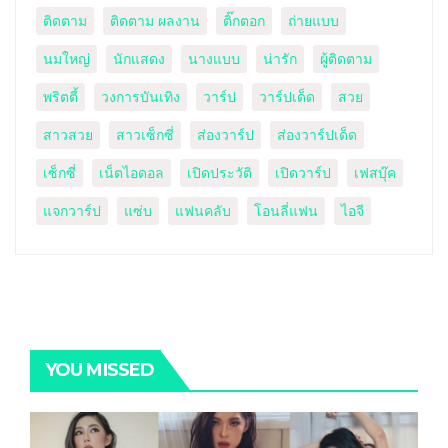
ติดตาม
ติดตาม ผลงาน
ติ๊กตอก
ถ่ายแบบ
นมใหญ่
นักแสดง
นางแบบ
น่ารัก
ผู้ติดตาม
พริตตี้
วงการบันเทิง
วาร์ป
วาร์ปเด็ด
สวย
สาวสวย
สาวเซ็กซี่
ส่องวาร์ป
ส่องวาร์ปเด็ด
เซ็กซี่
เน็ตไอดอล
เปิดประวัติ
เปิดวาร์ป
เฟสบุ๊ค
แจกวาร์ป
แซ่บ
แฟนคลับ
โอนลี่แฟน
ไอจี
YOU MISSED