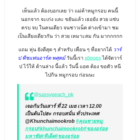
เห็นแล้ว ต้องบอกเลย ว่า แม่ค้าหมูกรอบ คนนี้
นอกจาก จะเก่ง และ ขยันแล้ว เธอยัง สวย แซ่บ
ครบ จบ ในคนเดียว จนชาวเน็ต ต่างเข้ามา ชม
เป็นเสียงเดียวกัน ว่า สวย เหมาะสม กัน มากกกกก
แถม หุ่น ยังดีสุด ๆ สำหรับ เพื่อน ๆ ที่อยากได้
วาร์
ป พีชแฟนอาร์ต พศุตม์
วันนี้เรา
xboops
ได้จัดวาร์
ป ไว้ให้ ด้านล่าง นี้แล้ว วันนี้ แอด ต้อง ขอตัว หนี
ไปกิน หมูกรอบ ก่อนนะ
@sassypeach_pk
เจอกันวันเสาร์ ที่ 22 เมย เวลา 12.00
เป็นต้นไปฮะ กรอบสนั่น ทั่วประเทศ
@Khunchaimookrob
#คุณชายหมู
กรอบ
#khunchaimookrob
#ของอร่อย
มหาชัย
#ทีเด็ด
#ของอร่อย