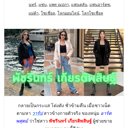
,
,
,
,
,
นทร์
แซ่บ
แพท ณปภา
แฟนคลับ
แฟนอาร์ตฃ
,
,
,
แม่ค้า
โซเชี่ยล
โลกออนไลน์
โลกโซเชี่ยล
กลายเป็นกระแส โด่งดัง ชั่วข้ามคืน เมื่อชาวเน็ต
ตามหา
วาร์ป
สาวข้างกายตัวจริง ของหนุ่ม
อาร์ต
พศุตม์
ว่าใช่สาว
พัชรินทร์ เกียรติพสิษฐ์
ผู้ช่วยขาย