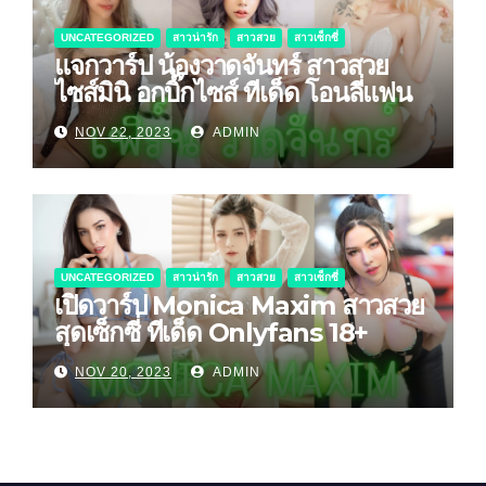
UNCATEGORIZED
สาวน่ารัก
สาวสวย
สาวเซ็กซี่
แจกวาร์ป น้องวาดจันทร์ สาวสวย
ไซส์มินิ อกบิ๊กไซส์ ทีเด็ด โอนลี่แฟน
NOV 22, 2023
ADMIN
UNCATEGORIZED
สาวน่ารัก
สาวสวย
สาวเซ็กซี่
เปิดวาร์ป Monica Maxim สาวสวย
สุดเซ็กซี่ ทีเด็ด Onlyfans 18+
NOV 20, 2023
ADMIN