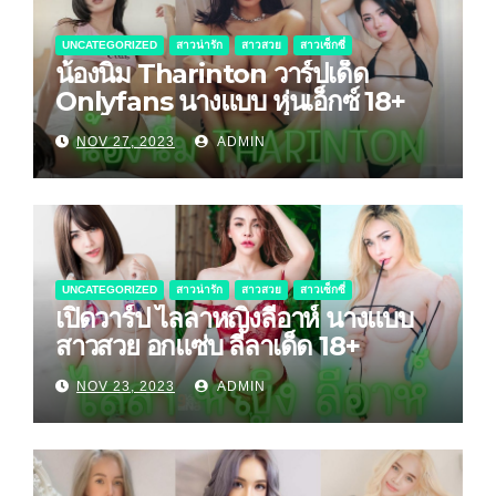
UNCATEGORIZED
สาวน่ารัก
สาวสวย
สาวเซ็กซี่
น้องนิ่ม Tharinton วาร์ปเด็ด
Onlyfans นางแบบ หุ่นเอ็กซ์ 18+
NOV 27, 2023
ADMIN
UNCATEGORIZED
สาวน่ารัก
สาวสวย
สาวเซ็กซี่
เปิดวาร์ป ไลลาหญิงลีอาห์ นางแบบ
สาวสวย อกแซ่บ ลีลาเด็ด 18+
NOV 23, 2023
ADMIN