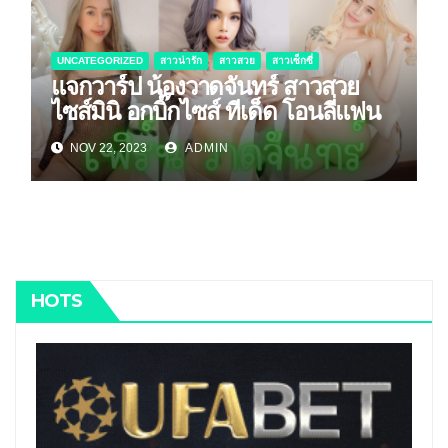
UNCATEGORIZED
สาวน่ารัก
สาวสวย
สาวเซ็กซี่
แจกวาร์ป น้องวาดจันทร์ สาวสวย
ไซส์มินิ อกบิ๊กไซส์ ทีเด็ด โอนลี่แฟน
NOV 22, 2023
ADMIN
HOTS