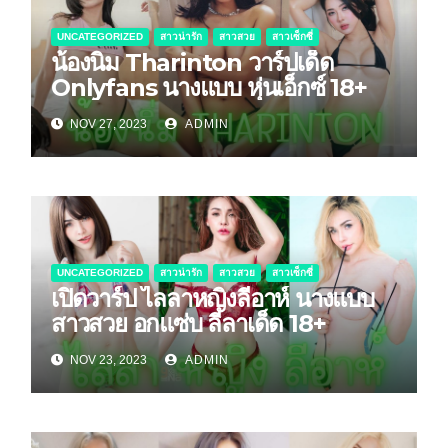
UNCATEGORIZED
สาวน่ารัก
สาวสวย
สาวเซ็กซี่
น้องนิ่ม Tharinton วาร์ปเด็ด
Onlyfans นางแบบ หุ่นเอ็กซ์ 18+
NOV 27, 2023
ADMIN
UNCATEGORIZED
สาวน่ารัก
สาวสวย
สาวเซ็กซี่
เปิดวาร์ป ไลลาหญิงลีอาห์ นางแบบ
สาวสวย อกแซ่บ ลีลาเด็ด 18+
NOV 23, 2023
ADMIN