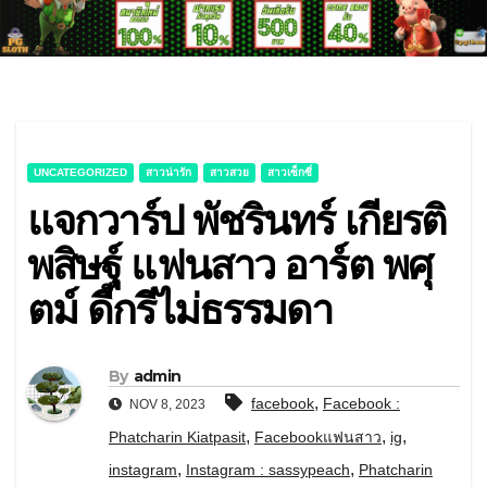
UNCATEGORIZED
สาวน่ารัก
สาวสวย
สาวเซ็กซี่
แจกวาร์ป พัชรินทร์ เกียรติ
พสิษฐ์ แฟนสาว อาร์ต พศุ
ตม์ ดีกรีไม่ธรรมดา
By
admin
,
facebook
Facebook :
NOV 8, 2023
,
,
,
Phatcharin Kiatpasit
Facebookแฟนสาว
ig
,
,
instagram
Instagram : sassypeach
Phatcharin