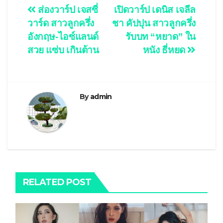
Post
ส่องวาร์ป เจสซี่
เปิดวาร์ป เดนิส เจลีล
วาร์ด สาวลูกครึ่ง
ชา คัปปุน สาวลูกครึ่ง
navigation
อังกฤษ-ไอซ์แลนด์
รับบท “หยาด” ใน
สวย แซ่บ เกินต้าน
หนัง ธี่หยด
By
admin
RELATED POST