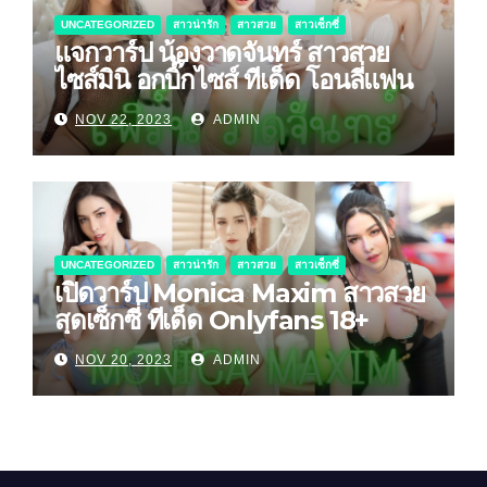
UNCATEGORIZED
สาวน่ารัก
สาวสวย
สาวเซ็กซี่
แจกวาร์ป น้องวาดจันทร์ สาวสวย
ไซส์มินิ อกบิ๊กไซส์ ทีเด็ด โอนลี่แฟน
NOV 22, 2023
ADMIN
UNCATEGORIZED
สาวน่ารัก
สาวสวย
สาวเซ็กซี่
เปิดวาร์ป Monica Maxim สาวสวย
สุดเซ็กซี่ ทีเด็ด Onlyfans 18+
NOV 20, 2023
ADMIN