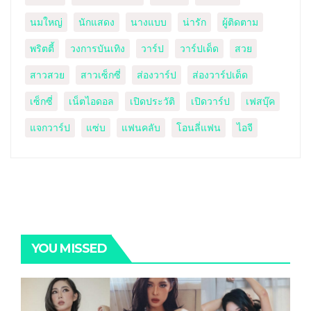
นมใหญ่
นักแสดง
นางแบบ
น่ารัก
ผู้ติดตาม
พริตตี้
วงการบันเทิง
วาร์ป
วาร์ปเด็ด
สวย
สาวสวย
สาวเซ็กซี่
ส่องวาร์ป
ส่องวาร์ปเด็ด
เซ็กซี่
เน็ตไอดอล
เปิดประวัติ
เปิดวาร์ป
เฟสบุ๊ค
แจกวาร์ป
แซ่บ
แฟนคลับ
โอนลี่แฟน
ไอจี
YOU MISSED