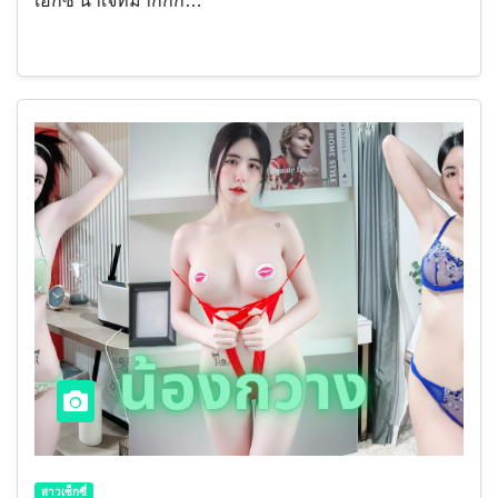
เอ็กซ์ น่าเจ็ทมากกก…
สาวเซ็กซี่