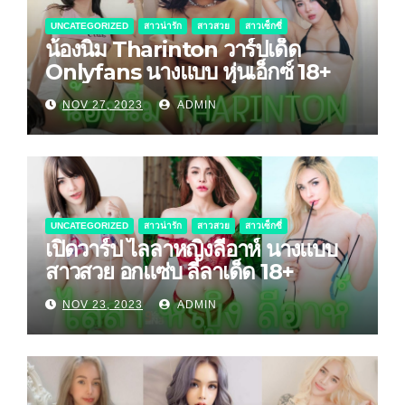
UNCATEGORIZED
สาวน่ารัก
สาวสวย
สาวเซ็กซี่
น้องนิ่ม Tharinton วาร์ปเด็ด
Onlyfans นางแบบ หุ่นเอ็กซ์ 18+
NOV 27, 2023
ADMIN
UNCATEGORIZED
สาวน่ารัก
สาวสวย
สาวเซ็กซี่
เปิดวาร์ป ไลลาหญิงลีอาห์ นางแบบ
สาวสวย อกแซ่บ ลีลาเด็ด 18+
NOV 23, 2023
ADMIN