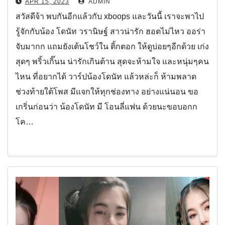
APR 15, 2023
ADMIN
สวัสดีจ้า พบกันอีกแล้วกับ xboops และวันนี้ เราจะพาไป
รู้จักกับน้อง โดนัท วรานิษฐ์ สาวน่ารัก ฮอตไม่ไหว ออร่า
จับมากก แถมยังเต้นโชว์ใน ติ้กตอก ให้ดูบ่อยๆอีกด้วย เก่ง
สุดๆ พริ้วเกิ๊นน น่ารักเกินต้าน สุดจะห้ามใจ และหนุ่มๆคน
ไหน ที่อยากได้ วาร์ปน้องโดนัท แล้วหล่ะก็ ห้ามพลาด
ช่วงท้ายใต้โพส มีแจกให้ทุกช่องทาง อย่างแน่นอน ขอ
เกริ่นก่อนว่า น้องโดนัท มี โอนลี่แฟน ด้วยนะขอบอกก
โค…