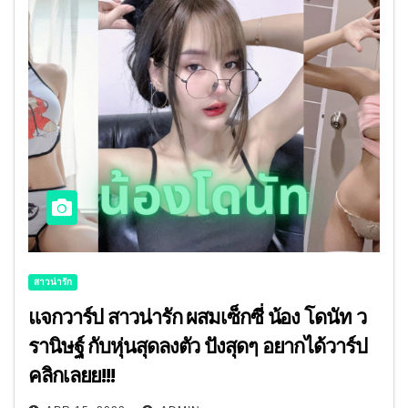
สาวน่ารัก
แจกวาร์ป สาวน่ารัก ผสมเซ็กซี่ น้อง โดนัท ว
รานิษฐ์ กับหุ่นสุดลงตัว ปังสุดๆ อยากได้วาร์ป
คลิกเลยย!!!