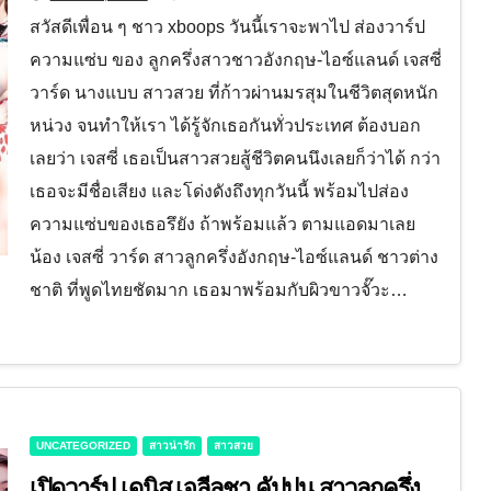
สวัสดีเพื่อน ๆ ชาว xboops วันนี้เราจะพาไป ส่องวาร์ป
ความแซ่บ ของ ลูกครึ่งสาวชาวอังกฤษ-ไอซ์แลนด์ เจสซี่
วาร์ด นางแบบ สาวสวย ที่ก้าวผ่านมรสุมในชีวิตสุดหนัก
หน่วง จนทำให้เรา ได้รู้จักเธอกันทั่วประเทศ ต้องบอก
เลยว่า เจสซี่ เธอเป็นสาวสวยสู้ชีวิตคนนึงเลยก็ว่าได้ กว่า
เธอจะมีชื่อเสียง และโด่งดังถึงทุกวันนี้ พร้อมไปส่อง
ความแซ่บของเธอรึยัง ถ้าพร้อมแล้ว ตามแอดมาเลย
น้อง เจสซี่ วาร์ด สาวลูกครึ่งอังกฤษ-ไอซ์แลนด์ ชาวต่าง
ชาติ ที่พูดไทยชัดมาก เธอมาพร้อมกับผิวขาวจั๊วะ…
UNCATEGORIZED
สาวน่ารัก
สาวสวย
เปิดวาร์ป เดนิส เจลีลชา คัปปุน สาวลูกครึ่ง