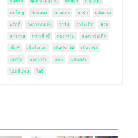
ติดตาม
ติดตาม ผลงาน
ติ๊กตอก
ถ่ายแบบ
นมใหญ่
นักแสดง
นางแบบ
น่ารัก
ผู้ติดตาม
พริตตี้
วงการบันเทิง
วาร์ป
วาร์ปเด็ด
สวย
สาวสวย
สาวเซ็กซี่
ส่องวาร์ป
ส่องวาร์ปเด็ด
เซ็กซี่
เน็ตไอดอล
เปิดประวัติ
เปิดวาร์ป
เฟสบุ๊ค
แจกวาร์ป
แซ่บ
แฟนคลับ
โอนลี่แฟน
ไอจี