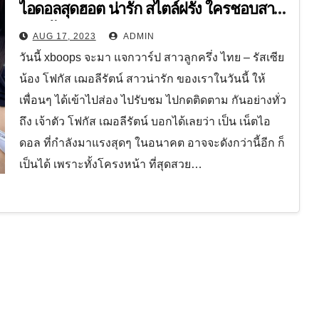
ไอดอลสุดฮอต น่ารัก สไตล์ฝรั่ง ใครชอบสาว
แนวนี้ บอกเลยห้ามพลาด!!!
AUG 17, 2023
ADMIN
วันนี้ xboops จะมา แจกวาร์ป สาวลูกครึ่ง ไทย – รัสเซีย
น้อง โฟกัส เฌอลีรัตน์ สาวน่ารัก ของเราในวันนี้ ให้
เพื่อนๆ ได้เข้าไปส่อง ไปรับชม ไปกดติดตาม กันอย่างทั่ว
ถึง เจ้าตัว โฟกัส เฌอลีรัตน์ บอกได้เลยว่า เป็น เน็ตไอ
ดอล ที่กำลังมาแรงสุดๆ ในอนาคต อาจจะดังกว่านี้อีก ก็
เป็นได้ เพราะทั้งโครงหน้า ที่สุดสวย…