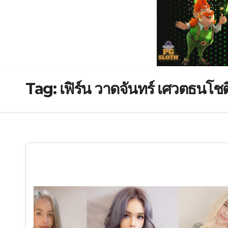
Tag:
เฟิร์น วาดจันทร์ เศวตธนโชต