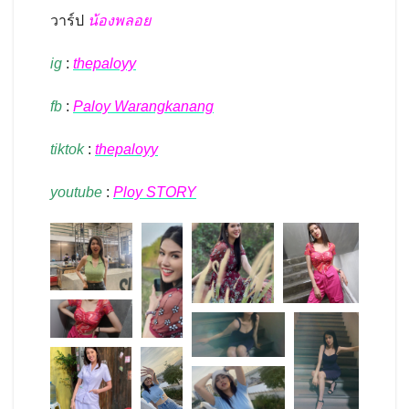
วาร์ป
น้องพลอย
ig
:
thepaloyy
fb
:
Paloy Warangkanang
tiktok
:
thepaloyy
youtube
:
Ploy STORY