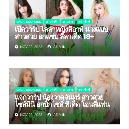
UNCATEGORIZED
สาวน่ารัก
สาวสวย
สาวเซ็กซี่
เปิดวาร์ป ไลลาหญิงลีอาห์ นางแบบ
สาวสวย อกแซ่บ ลีลาเด็ด 18+
NOV 23, 2023
ADMIN
UNCATEGORIZED
สาวน่ารัก
สาวสวย
สาวเซ็กซี่
แจกวาร์ป น้องวาดจันทร์ สาวสวย
ไซส์มินิ อกบิ๊กไซส์ ทีเด็ด โอนลี่แฟน
NOV 22, 2023
ADMIN