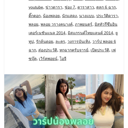
,
,
,
,
,
youtube
ข่าวดารา
ช่อง 7
ดาราสาว
ตลก 6 ฉาก
,
,
,
,
,
ติ๊กตอก
น้องพลอย
นักแสดง
นางแบบ
ประวัติดารา
,
,
,
พลอย
พลอย วรางคนางค์
ภาพยนตร์
มิสทัวรึซึมอิน
,
,
เตอร์เนชันแนล 2014
มิสแกรนด์ไทยแลนด์ 2014
ยู
,
,
,
,
ทูป
รักล้นดอย
ละคร
วงการบันเทิง
วาร์ป พลอย 6
,
,
,
,
ฉาก
ส่องประวัติ
หกฉากครับจารย์
เปิดประวัติ
เฟ
,
,
ซบุ๊ค
เวิร์คพอยน์
ไอจี