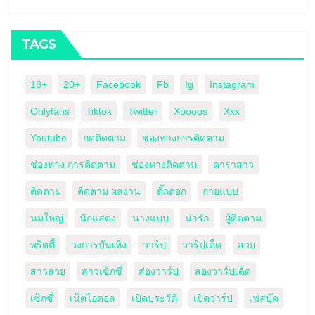
TAGS
18+
20+
Facebook
Fb
Ig
Instagram
Onlyfans
Tiktok
Twitter
Xboops
Xxx
Youtube
กดติดตาม
ช่องทางการติดตาม
ช่องทาง การติดตาม
ช่องทางติดตาม
ดาราสาว
ติดตาม
ติดตาม ผลงาน
ติ๊กตอก
ถ่ายแบบ
นมใหญ่
นักแสดง
นางแบบ
น่ารัก
ผู้ติดตาม
พริตตี้
วงการบันเทิง
วาร์ป
วาร์ปเด็ด
สวย
สาวสวย
สาวเซ็กซี่
ส่องวาร์ป
ส่องวาร์ปเด็ด
เซ็กซี่
เน็ตไอดอล
เปิดประวัติ
เปิดวาร์ป
เฟสบุ๊ค