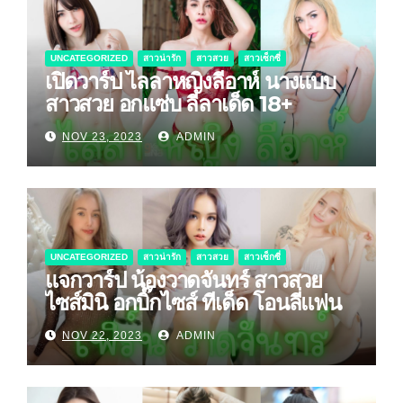
UNCATEGORIZED
สาวน่ารัก
สาวสวย
สาวเซ็กซี่
เปิดวาร์ป ไลลาหญิงลีอาห์ นางแบบ
สาวสวย อกแซ่บ ลีลาเด็ด 18+
NOV 23, 2023
ADMIN
UNCATEGORIZED
สาวน่ารัก
สาวสวย
สาวเซ็กซี่
แจกวาร์ป น้องวาดจันทร์ สาวสวย
ไซส์มินิ อกบิ๊กไซส์ ทีเด็ด โอนลี่แฟน
NOV 22, 2023
ADMIN