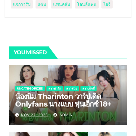
แจกวาร์ป
แซ่บ
แฟนคลับ
โอนลี่แฟน
ไอจี
YOU MISSED
UNCATEGORIZED
สาวน่ารัก
สาวสวย
สาวเซ็กซี่
น้องนิ่ม Tharinton วาร์ปเด็ด
Onlyfans นางแบบ หุ่นเอ็กซ์ 18+
NOV 27, 2023
ADMIN