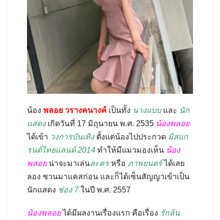
น้อง
พลอย วรางคนางค์
เป็นทั้ง
นางแบบ
และ
นัก
แสดง
เกิดวันที่ 17 มิถุนายน พ.ศ. 2535
น้องพลอย
ได้เข้า
วงการบันเทิง
ตั้งแต่น้องไปประกวด
มิสแก
รนด์ไทยแลนด์ 2014
ทำให้มีแมวมองเห็น
น้อง
พลอย
น่าจะมาเล่น
ละคร
หรือ
ภาพยนตร์
ได้เลย
ลอง ชวนมาแคสก่อน และก็ได้เซ็นสัญญาเข้าเป็น
นักแสดง
ช่อง 7
ในปี
พ.ศ. 2557
น้องพลอย
ได้มีผลงานเรื่องแรก คือเรื่อง
รักล้น