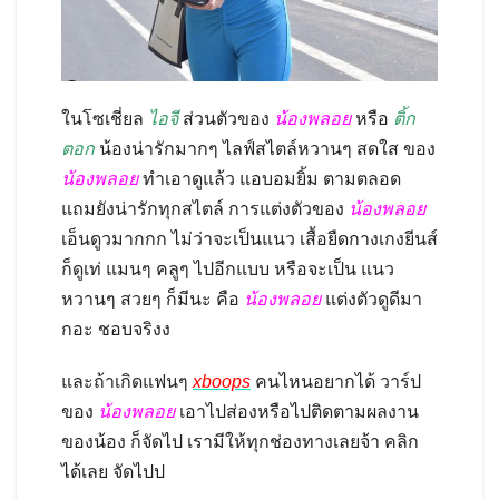
ในโซเชี่ยล
ไอจี
ส่วนตัวของ
น้องพลอย
หรือ
ติ้ก
ตอก
น้องน่ารักมากๆ ไลฟ์สไตล์หวานๆ สดใส ของ
น้องพลอย
ทำเอาดูแล้ว แอบอมยิ้ม ตามตลอด
แถมยังน่ารักทุกสไตล์ การแต่งตัวของ
น้องพลอย
เอ็นดูวมากกก ไม่ว่าจะเป็นแนว เสื้อยืดกางเกงยีนส์
ก็ดูเท่ แมนๆ คลูๆ ไปอีกแบบ หรือจะเป็น แนว
หวานๆ สวยๆ ก็มีนะ คือ
น้องพลอย
แต่งตัวดูดีมา
กอะ ชอบจริงง
และถ้าเกิดแฟนๆ
xboops
คนไหนอยากได้ วาร์ป
ของ
น้องพลอย
เอาไปส่องหรือไปติดตามผลงาน
ของน้อง ก็จัดไป เรามีให้ทุกช่องทางเลยจ้า คลิก
ได้เลย จัดไปป