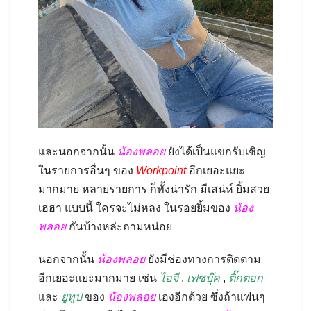
และนอกจากนั้น
น้องพลอย
ยังได้เป็นแขกรับเชิญ
ในรายการอื่นๆ ของ
Workpoint
อีกเยอะแยะ
มากมาย หลายรายการ ก็ทั้งน่ารัก มีเสน่ห์ ยิ้มสวย
เฮฮา แบบนี้ ใครจะไม่หลง ในรอยยิ้มของ
น้อง
พลอย
กันบ้างหล่ะถามหน่อย
นอกจากนั้น
น้องพลอย
ยังมีช่องทางการติดตาม
อีกเยอะแยะมากมาย เช่น
ไอจี
,
เฟซบุ๊ค
,
ติ๊กตอก
และ
ยูทูป
ของ
น้องพลอย
เองอีกด้วย ซึ่งถ้าแฟนๆ