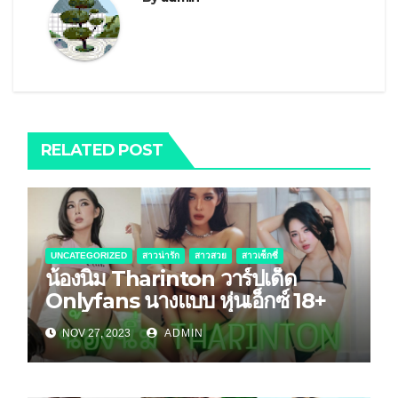
RELATED POST
UNCATEGORIZED
สาวน่ารัก
สาวสวย
สาวเซ็กซี่
น้องนิ่ม Tharinton วาร์ปเด็ด
Onlyfans นางแบบ หุ่นเอ็กซ์ 18+
NOV 27, 2023
ADMIN