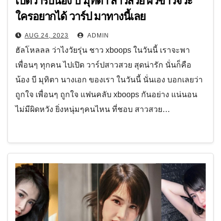
เปิดวาร์ปน้อง บี มุทิตา สาวสวย ผิวขาวจั๊วะ
ใครอยากได้ วาร์ป มาทางนี้เลย
AUG 24, 2023
ADMIN
ฮัลโหลลล ว่าไงวัยรุ่น ชาว xboops ในวันนี้ เราจะพา
เพื่อนๆ ทุกคน ไปเปิด วาร์ปสาวสวย สุดน่ารัก นั่นก็คือ
น้อง บี มุทิตา นางเอก ของเรา ในวันนี้ นั่นเอง บอกเลยว่า
ถูกใจ เพื่อนๆ ถูกใจ แฟนคลับ xboops กันอย่าง แน่นอน
ไม่มีผิดหวัง ยิ่งหนุ่มๆคนไหน ที่ชอบ สาวสวย…