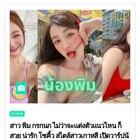
สาวสวย
สาว พิม กรกนก ไม่ว่าจะแต่งตัวแนวไหน ก็
สวย น่ารัก โซคิ้ว สไตล์สาวเกาหลี เปิดวาร์ปน้