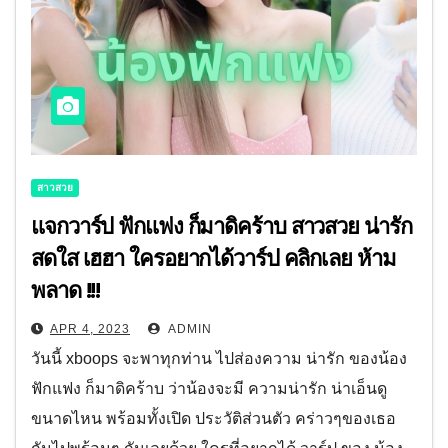
สาวสวย
แจกวาร์ป ฟักแฟง ก็มาดิคร้าบ สาวสวย น่ารัก
สดใส เฮฮา ใครอยากได้วาร์ป คลิกเลย ห้าม
พลาด !!!
APR 4, 2023
ADMIN
วันนี้ xboops จะพาทุกท่าน ไปส่องความ น่ารัก ของน้อง
ฟักแฟง ก็มาดิคร้าบ ว่าน้องจะมี ความน่ารัก น่าเอ็นดู
ขนาดไหน พร้อมทั้งเปิด ประวัติส่วนตัว คร่าวๆของเธอ