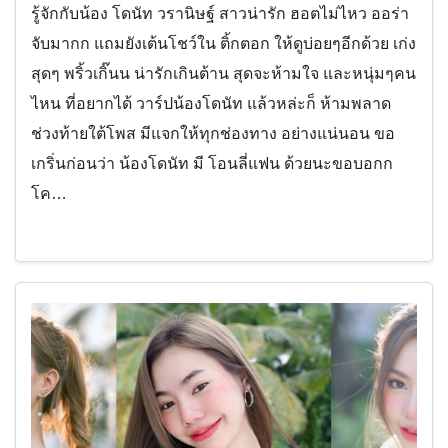
รู้จักกับน้อง โดนัท วรานิษฐ์ สาวน่ารัก ฮอตไม่ไหว ออร่า
จับมากก แถมยังเต้นโชว์ใน ติ้กตอก ให้ดูบ่อยๆอีกด้วย เก่ง
สุดๆ พริ้วเกิ๊นน น่ารักเกินต้าน สุดจะห้ามใจ และหนุ่มๆคน
ไหน ที่อยากได้ วาร์ปน้องโดนัท แล้วหล่ะก็ ห้ามพลาด
ช่วงท้ายใต้โพส มีแจกให้ทุกช่องทาง อย่างแน่นอน ขอ
เกริ่นก่อนว่า น้องโดนัท มี โอนลี่แฟน ด้วยนะขอบอกก
โค…