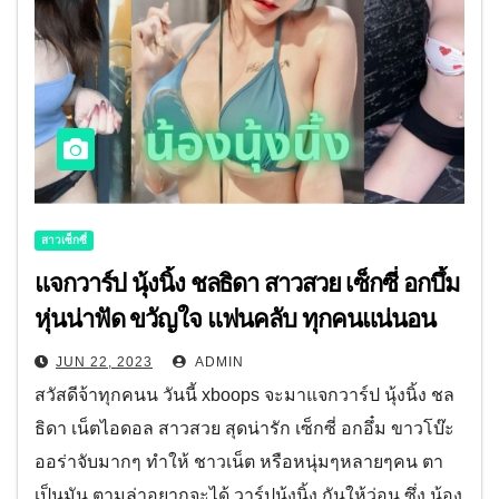
สาวเซ็กซี่
แจกวาร์ป นุ้งนิ้ง ชลธิดา สาวสวย เซ็กซี่ อกบึ้ม
หุ่นน่าฟัด ขวัญใจ แฟนคลับ ทุกคนแน่นอน
JUN 22, 2023
ADMIN
สวัสดีจ้าทุกคนน วันนี้ xboops จะมาแจกวาร์ป นุ้งนิ้ง ชล
ธิดา เน็ตไอดอล สาวสวย สุดน่ารัก เซ็กซี่ อกอึ๋ม ขาวโบ๊ะ
ออร่าจับมากๆ ทำให้ ชาวเน็ต หรือหนุ่มๆหลายๆคน ตา
เป็นมัน ตามล่าอยากจะได้ วาร์ปนุ้งนิ้ง กันให้ว่อน ซึ่ง น้อง