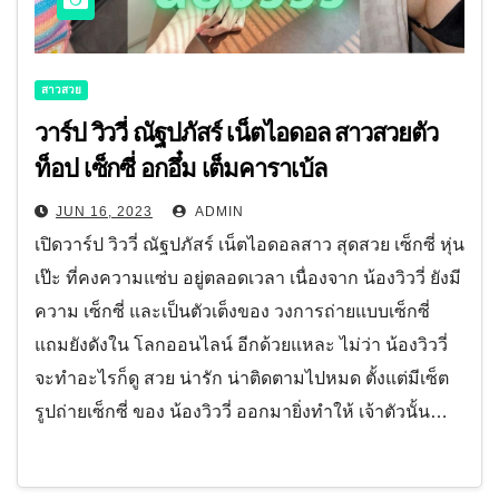
สาวสวย
วาร์ป วิววี่ ณัฐปภัสร์ เน็ตไอดอล สาวสวยตัว
ท็อป เซ็กซี่ อกอึ๋ม เต็มคาราเบ้ล
JUN 16, 2023
ADMIN
เปิดวาร์ป วิววี่ ณัฐปภัสร์ เน็ตไอดอลสาว สุดสวย เซ็กซี่ หุ่น
เป๊ะ ที่คงความแซ่บ อยู่ตลอดเวลา เนื่องจาก น้องวิววี่ ยังมี
ความ เซ็กซี่ และเป็นตัวเต็งของ วงการถ่ายแบบเซ็กซี่
แถมยังดังใน โลกออนไลน์ อีกด้วยแหละ ไม่ว่า น้องวิววี่
จะทำอะไรก็ดู สวย น่ารัก น่าติดตามไปหมด ตั้งแต่มีเซ็ต
รูปถ่ายเซ็กซี่ ของ น้องวิววี่ ออกมายิ่งทำให้ เจ้าตัวนั้น…