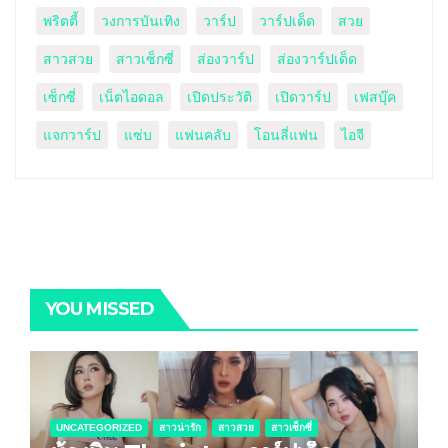
พริตตี้
วงการบันเทิง
วาร์ป
วาร์ปเด็ด
สวย
สาวสวย
สาวเซ็กซี่
ส่องวาร์ป
ส่องวาร์ปเด็ด
เซ็กซี่
เน็ตไอดอล
เปิดประวัติ
เปิดวาร์ป
เฟสบุ๊ค
แจกวาร์ป
แซ่บ
แฟนคลับ
โอนลี่แฟน
ไอจี
YOU MISSED
UNCATEGORIZED
สาวน่ารัก
สาวสวย
สาวเซ็กซี่