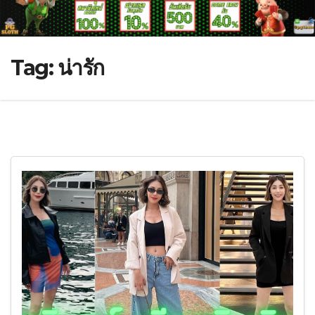
Tag:
น่ารัก