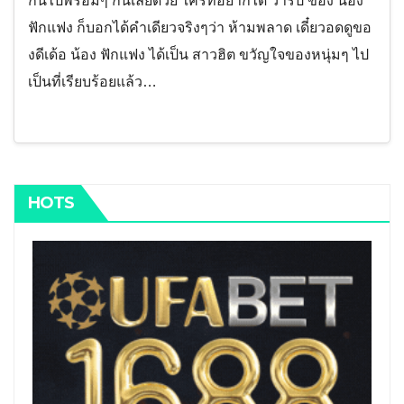
กันไปพร้อมๆ กันเลยด้วย ใครที่อยากได้ วาร์ป ของ น้อง
ฟักแฟง ก็บอกได้คำเดียวจริงๆว่า ห้ามพลาด เดี๋ยวอดดูขอ
งดีเด้อ น้อง ฟักแฟง ได้เป็น สาวฮิต ขวัญใจของหนุ่มๆ ไป
เป็นที่เรียบร้อยแล้ว…
HOTS