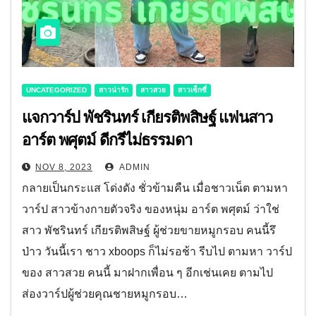
UNCATEGORIZED
สาวน่ารัก
สาวสวย
สาวเซ็กซี่
แจกวาร์ป พัชรินทร์ เกียรติพสิษฐ์ แฟนสาว
อาร์ต พศุตม์ ดีกรีไม่ธรรมดา
NOV 8, 2023
ADMIN
กลายเป็นกระแส โด่งดัง ชั่วข้ามคืน เมื่อชาวเน็ต ตามหา
วาร์ป สาวข้างกายตัวจริง ของหนุ่ม อาร์ต พศุตม์ ว่าใช่
สาว พัชรินทร์ เกียรติพสิษฐ์ ผู้ช่วยขายหมูกรอบ คนนี้รึ
ป่าว วันนี้เรา ชาว xboops ก็ไม่รอช้า รีบไป ตามหา วาร์ป
ของ สาวสวย คนนี้ มาฝากเพื่อน ๆ อีกเช่นเคย ตามไป
ส่องวาร์ปผู้ช่วยคุณชายหมูกรอบ…