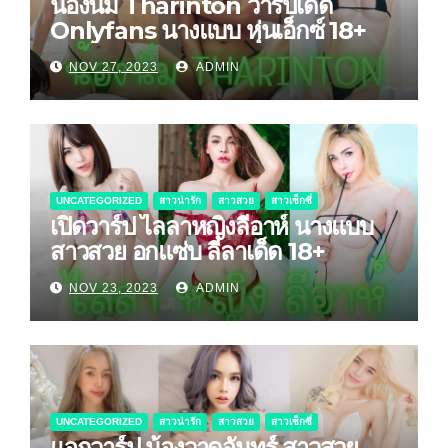
น้องนิ่ม Tharinton วาร์ปเด็ด
Onlyfans นางแบบ หุ่นเอ็กซ์ 18+
NOV 27, 2023
ADMIN
UNCATEGORIZED
สาวน่ารัก
สาวสวย
สาวเซ็กซี่
เปิดวาร์ป ไลลาหญิงลีอาห์ นางแบบ
สาวสวย อกแซ่บ ลีลาเด็ด 18+
NOV 23, 2023
ADMIN
UNCATEGORIZED
สาวน่ารัก
สาวสวย
สาวเซ็กซี่
แจกวาร์ป น้องวาดจันทร์ สาวสวย