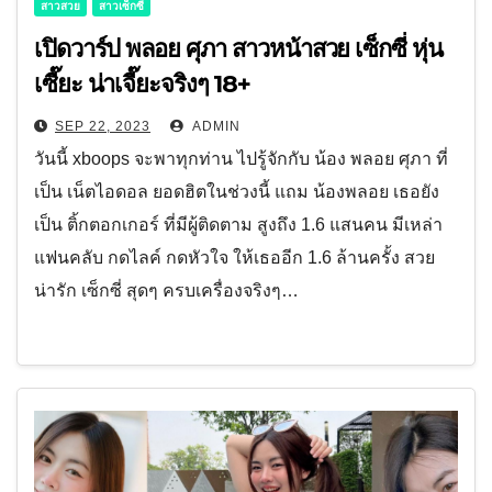
สาวสวย
สาวเซ็กซี่
เปิดวาร์ป พลอย ศุภา สาวหน้าสวย เซ็กซี่ หุ่น
เซี๊ยะ น่าเจี๊ยะจริงๆ 18+
SEP 22, 2023
ADMIN
วันนี้ xboops จะพาทุกท่าน ไปรู้จักกับ น้อง พลอย ศุภา ที่
เป็น เน็ตไอดอล ยอดฮิตในช่วงนี้ แถม น้องพลอย เธอยัง
เป็น ติ้กตอกเกอร์ ที่มีผู้ติดตาม สูงถึง 1.6 แสนคน มีเหล่า
แฟนคลับ กดไลค์ กดหัวใจ ให้เธออีก 1.6 ล้านครั้ง สวย
น่ารัก เซ็กซี่ สุดๆ ครบเครื่องจริงๆ…