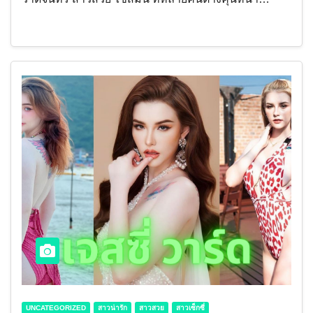
UNCATEGORIZED
สาวน่ารัก
สาวสวย
สาวเซ็กซี่