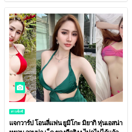
สาวเซ็กซี่
แจกวาร์ป โอนลี่แฟน ยูมิโกะ มิยากิ หุ่นเอสน่า