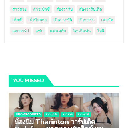
สาวสวย
สาวเซ็กซี่
ส่องวาร์ป
ส่องวาร์ปเด็ด
เซ็กซี่
เน็ตไอดอล
เปิดประวัติ
เปิดวาร์ป
เฟสบุ๊ค
แจกวาร์ป
แซ่บ
แฟนคลับ
โอนลี่แฟน
ไอจี
YOU MISSED
UNCATEGORIZED
สาวน่ารัก
สาวสวย
สาวเซ็กซี่
น้องนิ่ม Tharinton วาร์ปเด็ด