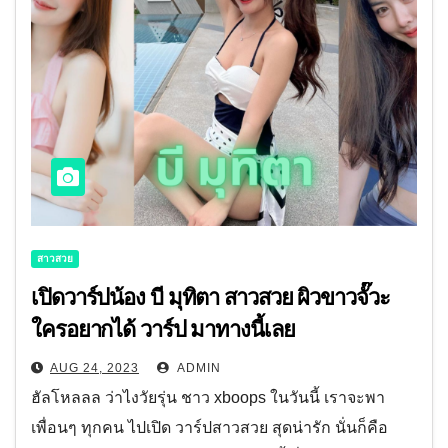
สาวสวย
เปิดวาร์ปน้อง บี มุทิตา สาวสวย ผิวขาวจั๊วะ
ใครอยากได้ วาร์ป มาทางนี้เลย
AUG 24, 2023
ADMIN
ฮัลโหลลล ว่าไงวัยรุ่น ชาว xboops ในวันนี้ เราจะพา
เพื่อนๆ ทุกคน ไปเปิด วาร์ปสาวสวย สุดน่ารัก นั่นก็คือ