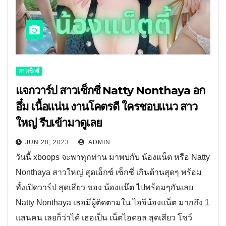
สาวเซ็กซี่
แจกวาร์ป สาวเซ็กซี่ Natty Nonthaya อก
อึ๋ม เนื้อแน่น งานโคตรดี ใครชอบแนว สาว
ใหญ่ รีบเข้ามาดูเลย
JUN 20, 2023
ADMIN
วันนี้ xboops จะพาทุกท่าน มาพบกับ น้องแน็ต หรือ Natty
Nonthaya สาวใหญ่ สุดเอ็กซ์ เซ็กซี่ เกินต้านสุดๆ พร้อม
ทั้งเปิดวาร์ป สุดเสียว ของ น้องแน๊ต ไปพร้อมๆกันเลย
Natty Nonthaya เธอมีผู้ติดตามใน ไอจีน้องแน็ต มากถึง 1
แสนคน เลยก็ว่าได้ เธอเป็น เน็ตไอดอล สุดเสียว โชว์