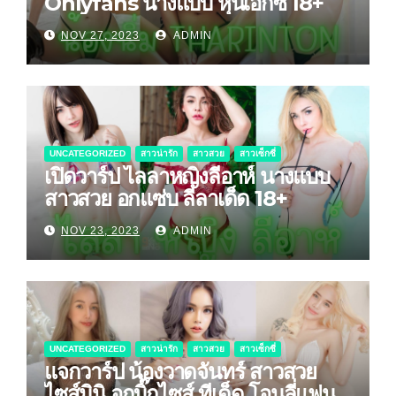
Onlyfans นางแบบ หุ่นเอ็กซ์ 18+
NOV 27, 2023
ADMIN
UNCATEGORIZED
สาวน่ารัก
สาวสวย
สาวเซ็กซี่
เปิดวาร์ป ไลลาหญิงลีอาห์ นางแบบ
สาวสวย อกแซ่บ ลีลาเด็ด 18+
NOV 23, 2023
ADMIN
UNCATEGORIZED
สาวน่ารัก
สาวสวย
สาวเซ็กซี่
แจกวาร์ป น้องวาดจันทร์ สาวสวย
ไซส์มินิ อกบิ๊กไซส์ ทีเด็ด โอนลี่แฟน