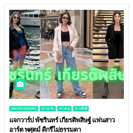
UNCATEGORIZED
สาวน่ารัก
สาวสวย
สาวเซ็กซี่
แจกวาร์ป พัชรินทร์ เกียรติพสิษฐ์ แฟนสาว
อาร์ต พศุตม์ ดีกรีไม่ธรรมดา