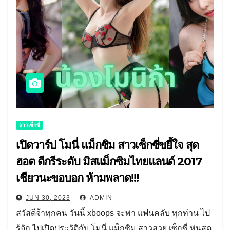
สาวเซ็กซี่
เปิดวาร์ป โมนี่ แม็กซิม สาวเซ็กซี่ขยี้ใจ สุด
ฮอต ดีกรีระดับ มิสแม็กซิมไทยแลนด์ 2017
เชียวนะขอบอก ห้ามพลาด!!!
JUN 30, 2023
ADMIN
สวัสดีจ้าทุกคน วันนี้ xboops จะพา แฟนคลับ ทุกท่าน ไป
รู้จัก ไปเปิดประวัติกับ โมนี่ แม็กซิม สาวสวย เซ็กซี่ หุ่นสุด