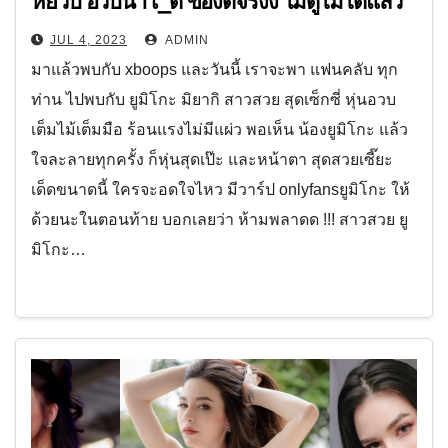
หยวบ อวบน่า เ_็ด ของดีจริงง ไม่ดูไม่ได้แล้ว
JUL 4, 2023
ADMIN
มาแล้วพบกับ xboops และวันนี้ เราจะพา แฟนคลับ ทุก
ท่าน ไปพบกับ ยูมิโกะ มิยากิ สาวสวย สุดเซ็กซี่ หุ่นอวบ
เต็มไม้เต็มมือ ร้อนแรงไม่มีแผ่ว พอเห็น น้องยูมิโกะ แล้ว
ใจละลายทุกครั้ง ก็หุ่นสุดเป๊ะ และหน้าตา สุดสวยเซี๊ยะ
เด็ดขนาดนี้ ใครจะอดใจไหว มีวาร์ป onlyfansยูมิโกะ ให้
ด้วยนะในตอนท้าย บอกเลยว่า ห้ามพลาดด !!! สาวสวย ยู
มิโกะ…